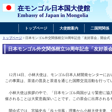
在モンゴル日本国大使館
Embassy of Japan in Mongolia
トップページ
大使館案内
二国間関係
トップページ
> 日本モンゴル外交関係樹立50周年記念「友好茶会」開会式
日本モンゴル外交関係樹立50周年記念「友好茶
12月14日、小林大使は、モンゴル日本人材開発センターにお
この事業は、茶道の普及と茶道を通じた国際交流活動を行ってい
小林大使は挨拶の中で、「日本モンゴル両国がより緊密に協力
催されることは大変意義深いことです。この茶会に出席される
開会式では、宮脇史歩「歩々佳風」理事から小林大使夫妻、ダ