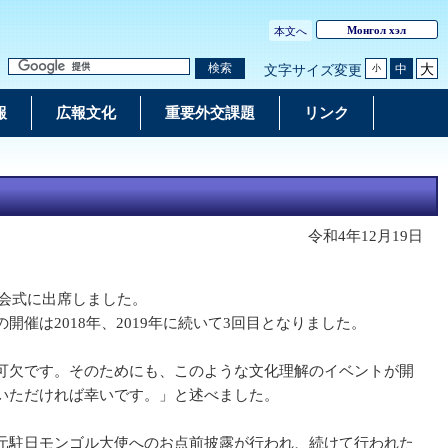
Монгол хэл
本文へ
大
検索
中
文字サイズ変更
小
報
広報文化
重要外交課題
リンク
令和4年12月19日
開会式に出席しました。
は2018年、2019年に続いて3回目となりました。
可欠です。そのためにも、このような文化理解のイベントが開
いただければ幸いです。」と述べました。
元駐日モンゴル大使へのお点前披露が行われ、続けて行われた