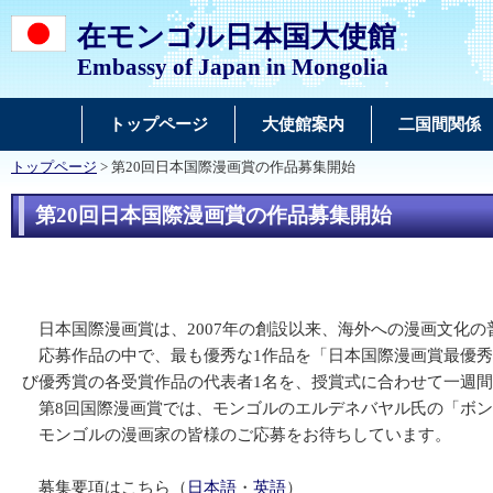
在モンゴル日本国大使館
Embassy of Japan in Mongolia
トップページ
大使館案内
二国間関係
トップページ
> 第20回日本国際漫画賞の作品募集開始
第20回日本国際漫画賞の作品募集開始
日本国際漫画賞は、2007年の創設以来、海外への漫画文化
応募作品の中で、最も優秀な1作品を「日本国際漫画賞最優秀
び優秀賞の各受賞作品の代表者1名を、授賞式に合わせて一週
第8回国際漫画賞では、モンゴルのエルデネバヤル氏の「ボン
モンゴルの漫画家の皆様のご応募をお待ちしています。
募集要項はこちら（
日本語
・
英語
）