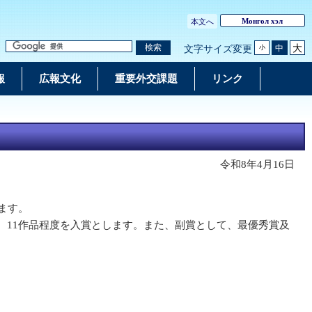
Монгол хэл
本文へ
大
検索
中
文字サイズ変更
小
報
広報文化
重要外交課題
リンク
令和8年4月16日
ます。
、11作品程度を入賞とします。また、副賞として、最優秀賞及