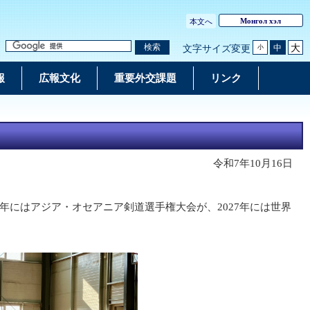
Монгол хэл
本文へ
大
検索
中
文字サイズ変更
小
報
広報文化
重要外交課題
リンク
令和7年10月16日
年にはアジア・オセアニア剣道選手権大会が、2027年には世界