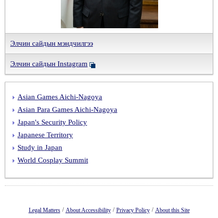
Япон дууны тэмцээн зохион байгуулагдав
Япон Улсын Өөрийгөө хамгаалах хүчин байгуулагдсан өдрийг тохиолдуулан хүлээн авалт зохион байгууллаа
Элчин сайд М.Игавахара Монгол Улсын Тэргүүн Шадар сайд бөгөөд Эдийн засаг, хөгжлийн сайд Ж.Энхбаяртай уулзав
Япон Улсын Засгийн газрын буцалтгүй тусламжийн “Эдийн засаг нийгмийн хөгжлийг дэмжих хөтөлбөр”-ийн хүрээнд хэрэгжих “Эрчим хүчний сүлжээний найдвартай байдлыг дэмжих тоног төхөөрөмжийг нийлүүлэх төсөл”-ийн баримт бичгийг солилцов
Элчин сайдын мэндчилгээ
Элчин сайд М.Игавахара гэргийн хамт Сэлэнгэ аймгийн Сүхбаатар суман дахь Япон иргэдийн дурсгалд хүндэтгэл үзүүлэв
Элчин сайдын Instagram
Онцлох яриа: “Иргэд хоорондын харилцааны эхлэл, итгэл үнэмшил”
Элчин сайд Игавахара Масарү Итгэмжлэх жуух бичгээ өргөн барив
Япон Улсын Цог Жавхлант Эзэн Хаан Эрхэм дээд Хатны хамт Монгол Улсад хийсэн айлчлал
Asian Games Aichi-Nagoya
Asian Para Games Aichi-Nagoya
Japan's Security Policy
Japanese Territory
Study in Japan
World Cosplay Summit
/
/
/
Legal Matters
About Accessibility
Privacy Policy
About this Site