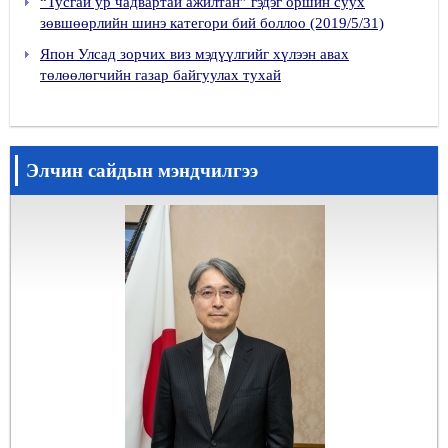
“Тусгай ур чадвартай ажилтан” гэдэг оршин суух
Монгол Улс дахь халдварт өвчний дэгдэлтийн хариу арга хэмжээний чадавхыг бэхжүүлэхэд чиглэсэн Япон Улс болон Дэлхийн эрүүл мэндийн байгууллагын хамтарсан төсөл
зөвшөөрлийн шинэ категори бий боллоо (2019/5/31)
2026 оны Япон Улсаас Монгол Улсад суугаа Элчин сайдын өргөмжлөл гардуулах ёслолын арга хэмжээ болов
Япон Улсад зорчих виз мэдүүлгийг хүлээн авах
2025 оны Япон Улсаас Монгол Улсад суугаа Элчин сайдын өргөмжлөл гардуулах ёслолын арга хэмжээ болов
төлөөлөгчийн газар байгуулах тухай
Элчин сайд М.Игавахара гэргийн хамт “Зорчигч тээвэр нэг” ОНӨААТҮГ-т зочлов
Япон иргэдийн дурсгалын цогцолборын хадгалалт хамгаалалт хариуцсан ажилтан Ч.Гантогтоход Япон Улсаас Монгол Улсад суугаа Элчин сайдын өргөмжлөл гардуулав
“Японы төрийн бус байгууллагуудтай хамтран хэрэгжүүлэх буцалтгүй тусламжийн хөтөлбөр”-ийн хүрээнд хэрэгжих “Тэгш хүртээмжтэй, тогтвортой, цогц үйлчилгээгээр бага насны хүүхдийн хөгжлийг дэмжих нь” төслийн 2 дахь жилийн гэрээнд гарын үсэг зурав
Элчин сайдын мэндчилгээ
“JENESYS” хөтөлбөрт оролцогчдын уулзалт болов
Япон Улсаас Монгол Улсад суугаа Элчин сайд М.Игавахара Монгол Улсын Гадаад харилцааны сайд Б.Батцэцэгтэй уулзав
Монгол Улсаас Япон Улсад оюутан суралцаж эхэлсний 50 жилийн ойг тохиолдуулан Японд суралцаж төгсөгчдийг хүлээн авав
Абико компанийн Гүйцэтгэх захирал Ц.Ууганцэцэгт Япон Улсаас Монгол Улсад суугаа Элчин сайдын өргөмжлөл гардуулав
2026 оны Япон Улсын Цог Жавхлант Эзэн Хааны мэндэлсэн өдөрт зориулсан хүндэтгэлийн хүлээн авалт
Япон Улсын Засгийн газрын 2025 оны намрын Гадаад иргэнд олгодог одонг Монгол Японы Соёлын Харилцааг дэмжих “Альяанс” нийгэмлэгийн тэргүүн, доктор Ж.Баатарцогтод гардуулав
Элчин сайд М.Игавахара “ЖУГАМО” нийгэмлэгийн Удирдах зөвлөлийн гишүүдтэй уулзав
“Улаанбаатар хотын Налайх дүүргийн 140 дүгээр цэцэрлэгийн өргөтгөлийн төсөл”-ийн хүлээлгэн өгөх ёслол
2025 оны Япон Улсаас Монгол Улсад суугаа Элчин сайдын өргөмжлөл гардуулах ёслолын арга хэмжээ болов
“Эрдмийн Ундраа сургуулийн япон хэл сурах орчинг сайжруулах төсөл”-ийн нээлтийн арга хэмжээ