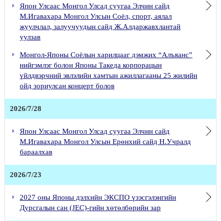
Япон Улсаас Монгол Улсад суугаа Элчин сайд
Абико компанийн Гүйцэтгэх захирал Ц.Ууганцэцэгт Япон Улсаас Монгол Улсад суугаа Элчин сайдын өргөмжлөл гардуулав
М.Игавахара Монгол Улсын Соёл, спорт, аялал
2026 оны Япон Улсын Цог Жавхлант Эзэн Хааны мэндэлсэн өдөрт зориулсан хүндэтгэлийн хүлээн авалт
жуулчлал, залуучуудын сайд Ж.Алдаржавхлантай
уулзав
Япон Улсын Засгийн газрын 2025 оны намрын Гадаад иргэнд олгодог одонг Монгол Японы Соёлын Харилцааг дэмжих “Альяанс” нийгэмлэгийн тэргүүн, доктор Ж.Баатарцогтод гардуулав
Элчин сайд М.Игавахара “ЖУГАМО” нийгэмлэгийн Удирдах зөвлөлийн гишүүдтэй уулзав
Монгол-Японы Соёлын харилцааг дэмжих “Алъяанс”
нийгэмлэг болон Японы Такеда корпорацын
“Улаанбаатар хотын Налайх дүүргийн 140 дүгээр цэцэрлэгийн өргөтгөлийн төсөл”-ийн хүлээлгэн өгөх ёслол
үйлдвэрчний эвлэлийн хамтын ажиллагааны 25 жилийн
2025 оны Япон Улсаас Монгол Улсад суугаа Элчин сайдын өргөмжлөл гардуулах ёслолын арга хэмжээ болов
ойд зориулсан концерт болов
“Эрдмийн Ундраа сургуулийн япон хэл сурах орчинг сайжруулах төсөл”-ийн нээлтийн арга хэмжээ
Япон дууны тэмцээн зохион байгуулагдав
2026/7/28
Япон Улсын Өөрийгөө хамгаалах хүчин байгуулагдсан өдрийг тохиолдуулан хүлээн авалт зохион байгууллаа
Япон Улсаас Монгол Улсад суугаа Элчин сайд
Элчин сайд М.Игавахара Монгол Улсын Тэргүүн Шадар сайд бөгөөд Эдийн засаг, хөгжлийн сайд Ж.Энхбаяртай уулзав
М.Игавахара Монгол Улсын Ерөнхий сайд Н.Учралд
Япон Улсын Засгийн газрын буцалтгүй тусламжийн “Эдийн засаг нийгмийн хөгжлийг дэмжих хөтөлбөр”-ийн хүрээнд хэрэгжих “Эрчим хүчний сүлжээний найдвартай байдлыг дэмжих тоног төхөөрөмжийг нийлүүлэх төсөл”-ийн баримт бичгийг солилцов
бараалхав
Элчин сайд М.Игавахара гэргийн хамт Сэлэнгэ аймгийн Сүхбаатар суман дахь Япон иргэдийн дурсгалд хүндэтгэл үзүүлэв
Онцлох яриа: “Иргэд хоорондын харилцааны эхлэл, итгэл үнэмшил”
2026/7/23
Элчин сайд Игавахара Масарү Итгэмжлэх жуух бичгээ өргөн барив
2027 оны Японы дэлхийн ЭКСПО үзэсгэлэнгийн
Япон Улсын Цог Жавхлант Эзэн Хаан Эрхэм дээд Хатны хамт Монгол Улсад хийсэн айлчлал
Дурсгалын сан (JEC)-гийн хөтөлбөрийн зар
Завхан аймагт хэрэгжих “Өвсний үндэс буцалтгүй тусламж”-ийн хөтөлбөрийн төсөл