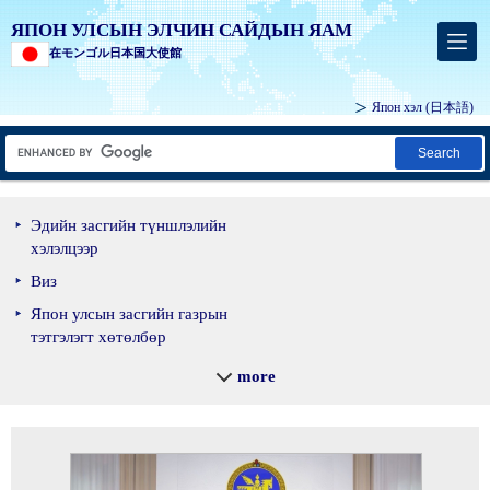
ЯПОН УЛСЫН ЭЛЧИН САЙДЫН ЯАМ
在モンゴル日本国大使館
Япон хэл
(日本語)
Search
Эдийн засгийн түншлэлийн
хэлэлцээр
Виз
Япон улсын засгийн газрын
тэтгэлэгт хөтөлбөр
Элчин сайдын яамны нэрийг
more
ашиглах хүсэлт гаргах
журам